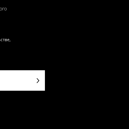
ого
стве,