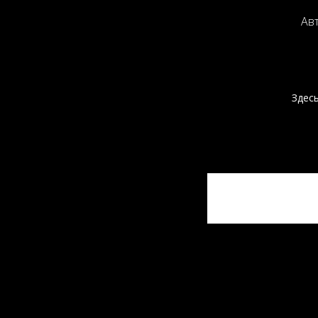
Ав
Здес