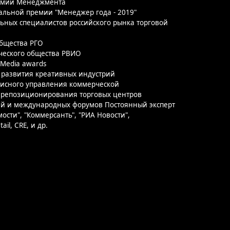
ва РВИО
тивных индустрий
ения коммерческой
вания торговых центров
дных форумов Постоянный эксперт
санть", "РИА Новости",