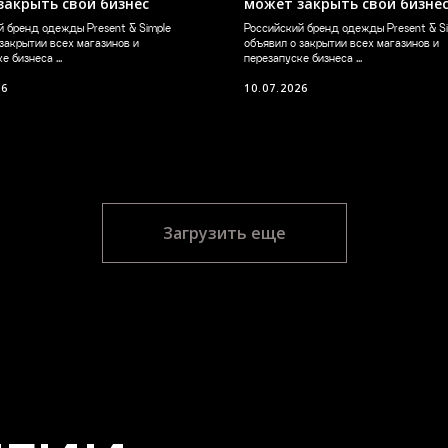
закрыть свой бизнес
может закрыть свой бизне
й бренд одежды Present & Simple
Российский бренд одежды Present & S
закрытии всех магазинов и
объявил о закрытии всех магазинов и
е бизнеса ...
перезапуске бизнеса ...
26
10.07.2026
ГИИ
Ю:
ИТЕТЫ В
Загрузить еще
ОНАЛЬНОЙ
ВЕННОЙ