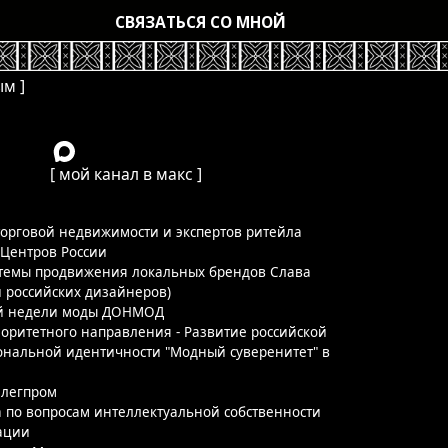
СВЯЗАТЬСЯ СО МНОЙ
анал в макс ]
имости и экспертов ритейла
ния локальных брендов Слава
зайнеров)
 ДОНМОД
равления - Развитие российской
чности "Модный суверенитет" в
нтеллектуальной собственности
нта
Менеджер года - 2019"
тов российского рынка торговой