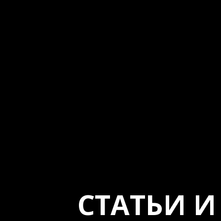
СТАТЬИ И 
[
публикации в сми
]